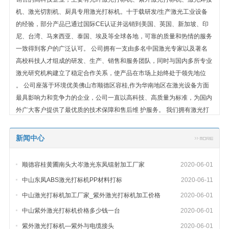
机、激光切割机、厨具专用激光打标机。十于载研发/生产激光工业设备
的经验，部分产品已通过国际CE认证并远销到美国、英国、新加坡、印
尼、台湾、马来西亚、泰国、埃及等全球各地，可靠的质量和热情的服务
一致得到客户的广泛认可。 公司拥有一支由多名中国激光专家以及著名
高校科技人才组成的研发、生产、销售和服务团队，同时与国内多所专业
激光研究机构建立了稳定合作关系，使产品在市场上始终处于领先地位
。 公司座落于环境优美佛山市顺德区容桂,作为华南地区在激光设备方面
最具影响力和竞争力的企业，公司一直以高科技、高质量为标准，为国内
外广大客户提供了最优质的技术保障和售后维 护服务。 我们拥有激光打
标机系列：激光点焊机、激光模具烧焊机、自动化激光焊接机（两轴激光
焊接机、四轴联动激光焊接机、六轴机械手臂激光焊接机）、光纤激光打
新闻中心
标机、CO2激光打标机、激光喷码机、药品专用激光标记系统、按键专用
激光标记系统、飞行激光标刻系统、光纤激光切割机、激光打孔机、激光
顺德容桂黄圃南头大岑激光东凤镭射加工厂家
2020-06-01
调阻机、激光划片机几十种工业激光设备并为客户提供各种规格的飞行激
中山东凤ABS激光打标机PP材料打标
2020-06-11
光应用的整套设备。产品主要应用于：机械、五金﹑阀门
中山激光打标机加工厂家_紫外激光打标机加工价格
2020-06-01
中山紫外激光打标机价格多少钱一台
2020-06-01
紫外激光打标机—紫外与电缆接头
2020-06-01